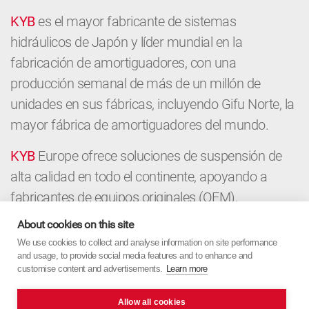
KYB
es el mayor fabricante de sistemas
hidráulicos de Japón y líder mundial en la
fabricación de amortiguadores, con una
producción semanal de más de un millón de
unidades en sus fábricas, incluyendo Gifu Norte, la
mayor fábrica de amortiguadores del mundo.
KYB
Europe ofrece soluciones de suspensión de
alta calidad en todo el continente, apoyando a
fabricantes de equipos originales (OEM),
distribuidores y talleres con componentes
About cookies on this site
premium y experiencia local. Desde el OEM hasta
We use cookies to collect and analyse information on site performance
and usage, to provide social media features and to enhance and
el mercado de repuestos,
KYB
Europe aúna la
customise content and advertisements.
Learn more
precisión japonesa con un enfoque europeo.
Allow all cookies