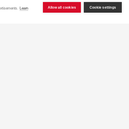
Allow all cookies
Cookie settings
ertisements.
Learn
ara horquillas
 un rendimiento óptimo de la
da útil, ya que evitan las
a suciedad y el agua.
1. Función
 horquilla, evitando fugas y manteniendo una
icación adecuadas.