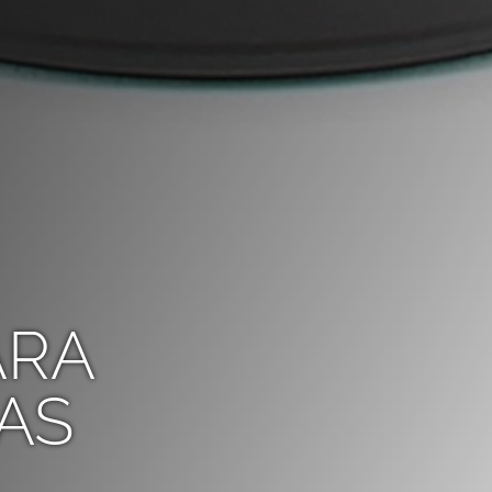
ARA
AS