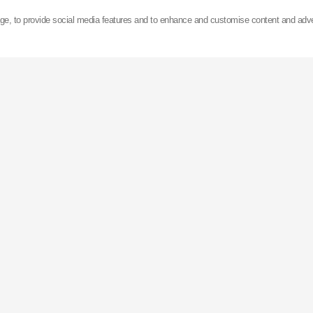
age, to provide social media features and to enhance and customise content and adv
Juntas p
KYB
Diseñadas para mantener
horquilla y prolongar su vi
fugas y protegen contra l
Sellan el aceite de la
amortiguación y lubr