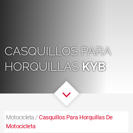
CASQUILLOS PARA
HORQUILLAS
KYB
Motocicleta /
Casquillos Para Horquillas De
Motocicleta