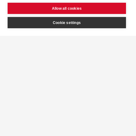
Allow all cookies
Volver a la página del producto
Cookie settings
Navegación
Inicio