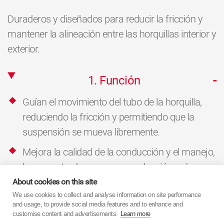
Duraderos y diseñados para reducir la fricción y
mantener la alineación entre las horquillas interior y
exterior.
1. Función
Guían el movimiento del tubo de la horquilla,
reduciendo la fricción y permitiendo que la
suspensión se mueva libremente.
Mejora la calidad de la conducción y el manejo,
lo que se traduce en una conducción más
segura y cómoda.
About cookies on this site
We use cookies to collect and analyse information on site performance
and usage, to provide social media features and to enhance and
2. Especificaciones
customise content and advertisements.
Learn more