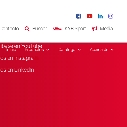
s Sociales
Contacto
Buscar
KYB Sport
Media
usta en Facebook
ríbase en YouTube
Inicio
Productos
Catálogo
Acerca de
nos en Instagram
os en LinkedIn