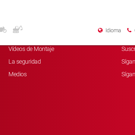
Para más información
Rede
Idioma
Quiénes somos
Me g
Vídeos de Montaje
Susc
La seguridad
Síga
Medios
Sígan