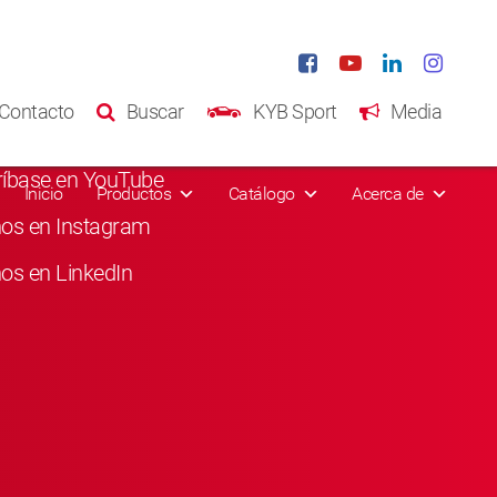
s Sociales
Contacto
Buscar
KYB Sport
Media
usta en Facebook
ríbase en YouTube
Inicio
Productos
Catálogo
Acerca de
nos en Instagram
os en LinkedIn