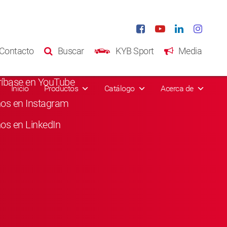
s Sociales
Contacto
Buscar
KYB Sport
Media
usta en Facebook
ríbase en YouTube
Inicio
Productos
Catálogo
Acerca de
nos en Instagram
os en LinkedIn