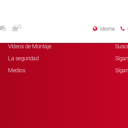
Para más información
Rede
Idioma
Quiénes somos
Me g
Vídeos de Montaje
Susc
La seguridad
Síga
Medios
Sígan