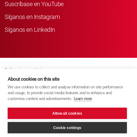
Suscríbase en YouTube
Síganos en Instagram
Síganos en LinkedIn
Política de privacidad
About cookies on this site
Business Partner Privacy
We use cookies to collect and analyse information on site performance
Política De Cookies
and usage, to provide social media features and to enhance and
Modern Slavery Act Policy
customise content and advertisements.
Learn more
Imprint
Allow all cookies
KYB Europe © 2026
Cookie settings
Página wed creada por
PixelTree Media