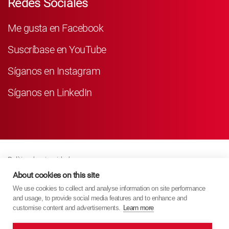
Redes Sociales
Me gusta en Facebook
Suscríbase en YouTube
Síganos en Instagram
Síganos en LinkedIn
Política de privacidad
Business Partner Privacy
About cookies on this site
We use cookies to collect and analyse information on site performance
Política De Cookies
and usage, to provide social media features and to enhance and
Modern Slavery Act Policy
customise content and advertisements.
Learn more
Imprint