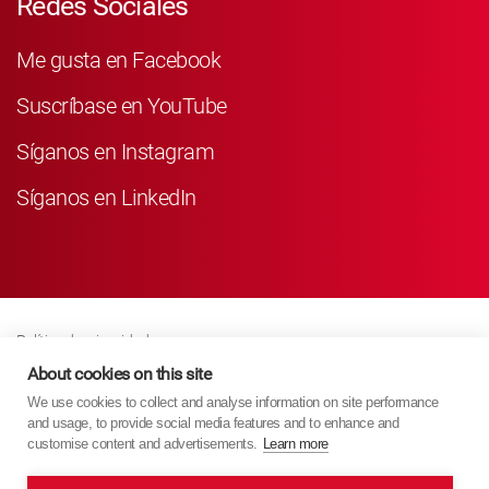
Redes Sociales
Me gusta en Facebook
Suscríbase en YouTube
Síganos en Instagram
Síganos en LinkedIn
Política de privacidad
Business Partner Privacy
About cookies on this site
We use cookies to collect and analyse information on site performance
Política De Cookies
and usage, to provide social media features and to enhance and
Modern Slavery Act Policy
customise content and advertisements.
Learn more
Imprint