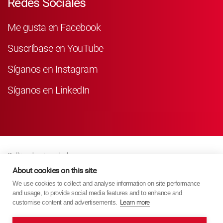
Redes Sociales
Me gusta en Facebook
Suscríbase en YouTube
Síganos en Instagram
Síganos en LinkedIn
Política de privacidad
Business Partner Privacy
About cookies on this site
We use cookies to collect and analyse information on site performance
Política De Cookies
and usage, to provide social media features and to enhance and
Modern Slavery Act Policy
customise content and advertisements.
Learn more
Imprint