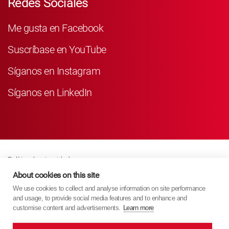
Redes Sociales
Me gusta en Facebook
Suscríbase en YouTube
Síganos en Instagram
Síganos en LinkedIn
Política de privacidad
Business Partner Privacy
About cookies on this site
We use cookies to collect and analyse information on site performance
Política De Cookies
and usage, to provide social media features and to enhance and
Modern Slavery Act Policy
customise content and advertisements.
Learn more
Imprint