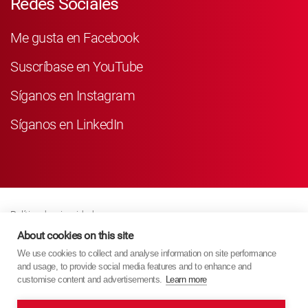
Redes Sociales
Me gusta en Facebook
Suscríbase en YouTube
Síganos en Instagram
Síganos en LinkedIn
Política de privacidad
Business Partner Privacy
About cookies on this site
We use cookies to collect and analyse information on site performance
Política De Cookies
and usage, to provide social media features and to enhance and
Modern Slavery Act Policy
customise content and advertisements.
Learn more
Imprint