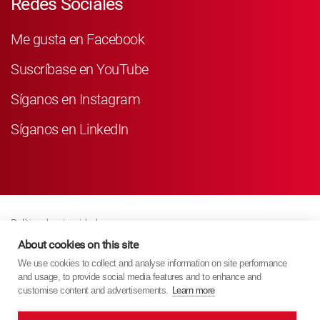
Redes Sociales
Me gusta en Facebook
Suscríbase en YouTube
Síganos en Instagram
Síganos en LinkedIn
Política de privacidad
Business Partner Privacy
About cookies on this site
We use cookies to collect and analyse information on site performance
Política De Cookies
and usage, to provide social media features and to enhance and
Modern Slavery Act Policy
customise content and advertisements.
Learn more
Imprint