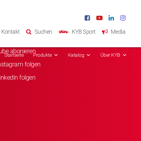
ale Medien
Kontakt
Suchen
KYB Sport
Media
acebook liken
ube abonieren
Startseite
Produkte
Katalog
Über KYB
nstagram folgen
inkedIn folgen