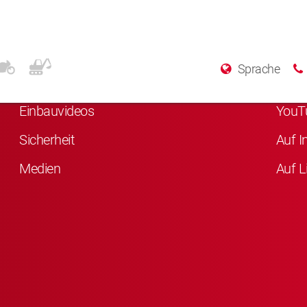
Weitere Informationen
Sozi
Sprache
Über KYB
Auf F
Einbauvideos
YouT
Sicherheit
Auf I
Medien
Auf L