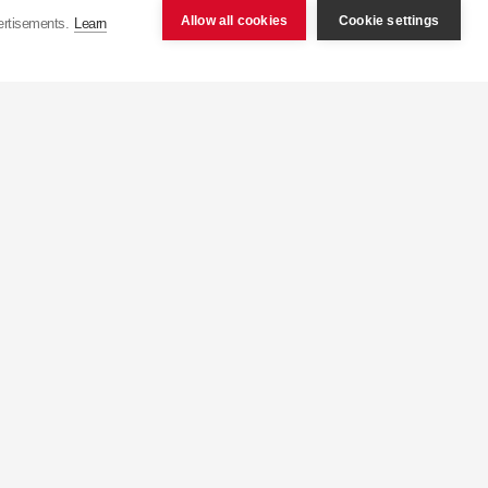
über eine jährliche
Allow all cookies
Cookie settings
ertisements.
Learn
n Gifu betreibt
KYB
die
k. Die voll automatisierte
ps zu der eines anderen
 in mehr als 100 Länder.
erlassungen und Büros
.