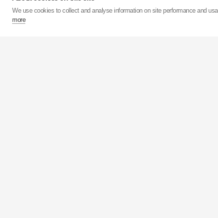
Mit 15 Fabriken in
We use cookies to collect and analyse information on site performance and us
Produktionskapazität 
more
größte Stoßdämpferfabrik 
Anlage kann innerhalb 
Die
KYB
Corporation ist
Die
KYB
Europe GmbH 