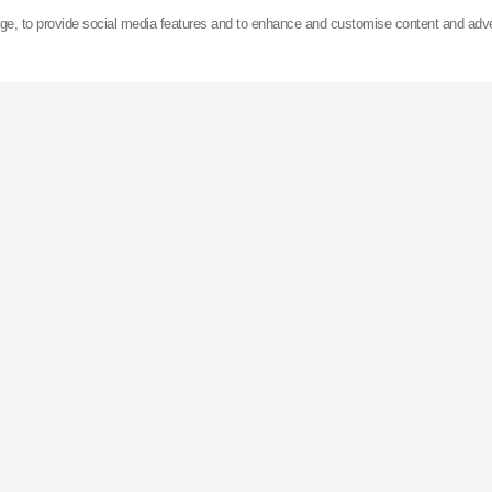
 Asien, Europa und den Vereinigten Staaten verfügt
KYB
age, to provide social media features and to enhance and customise content and adv
von mehr als 75 Millionen Stoßdämpfern. Im japanische
der Welt mit einer Kapazität von über 50 Millionen Stüc
von 15 Sekunden von der Produktion eines Federbeinty
wechseln.
 an der Börse Tokio notiert und exportiert ihre Produkte
hat ihren Sitz in München (Deutschland). Mit 9 Nied
verantwortet sie den Vertrieb in Europa und Nordafrika