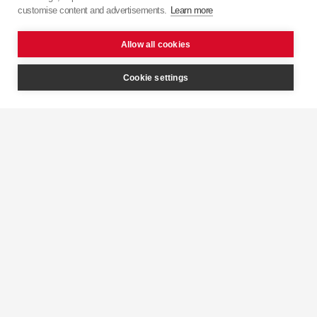
customise content and advertisements.
Learn more
Allow all cookies
Cookie settings
Gemacht für jeden Einsatz
Von Experten entwickelt, um jedem Terrain
gewachsen zu sein – egal ob Abenteuer, Offroad
oder auf der Straße.