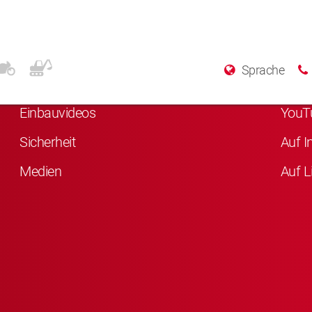
Weitere Informationen
Sozi
Sprache
Über KYB
Auf F
Einbauvideos
YouT
Sicherheit
Auf I
Medien
Auf L