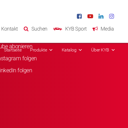
ale Medien
Kontakt
Suchen
KYB Sport
Media
acebook liken
ube abonieren
Startseite
Produkte
Katalog
Über KYB
nstagram folgen
inkedIn folgen