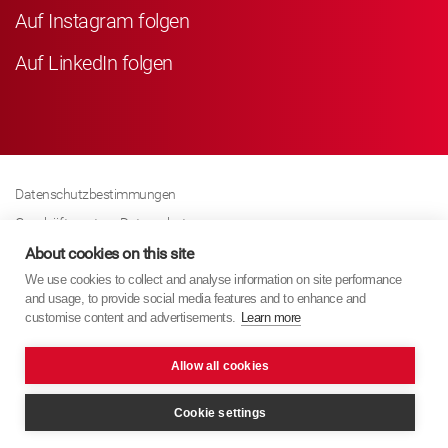
Auf Instagram folgen
Auf LinkedIn folgen
Datenschutzbestimmungen
Geschäftspartner Datenschutz
Cookies-Richtline
About cookies on this site
We use cookies to collect and analyse information on site performance
Modern Slavery Act Policy
and usage, to provide social media features and to enhance and
Impressum
customise content and advertisements.
Learn more
Karriere
Allow all cookies
KYB Europe © 2026
Cookie settings
Webdesign
PixelTree Media