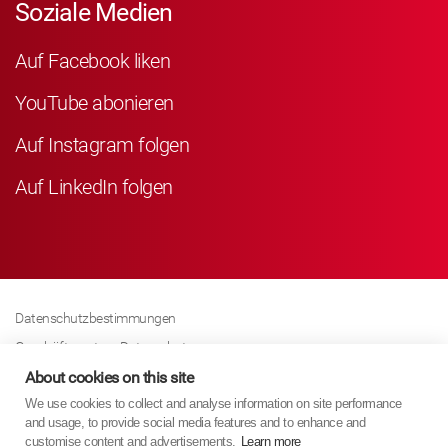
Soziale Medien
Auf Facebook liken
YouTube abonieren
Auf Instagram folgen
Auf LinkedIn folgen
Datenschutzbestimmungen
Geschäftspartner Datenschutz
About cookies on this site
Cookies-Richtline
We use cookies to collect and analyse information on site performance
Modern Slavery Act Policy
and usage, to provide social media features and to enhance and
Impressum
customise content and advertisements.
Learn more