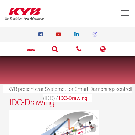
T
KYB presenterar Systemet för Smart Dämpningskontroll
14 september, 2021
(IDC)
/
IDC-Drawing
IDC-Drawing