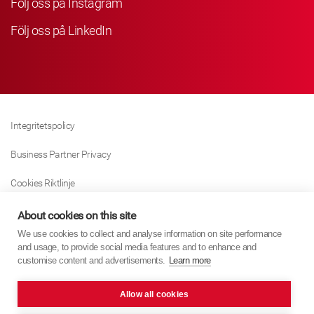
Följ oss på Instagram
Följ oss på LinkedIn
Integritetspolicy
Business Partner Privacy
Cookies Riktlinje
Modern Slavery Act Policy
About cookies on this site
We use cookies to collect and analyse information on site performance
Tax Strategy
and usage, to provide social media features and to enhance and
customise content and advertisements.
Learn more
Imprint
Allow all cookies
KYB Europe © 2026