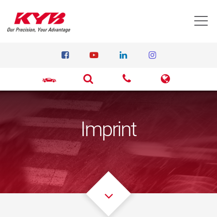
T
Imprint