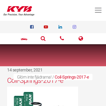
T
14 september, 2021
Glöm inte fjädrarna!
/
Coil-Springs-2017-e
Coil-Springs-2017-e