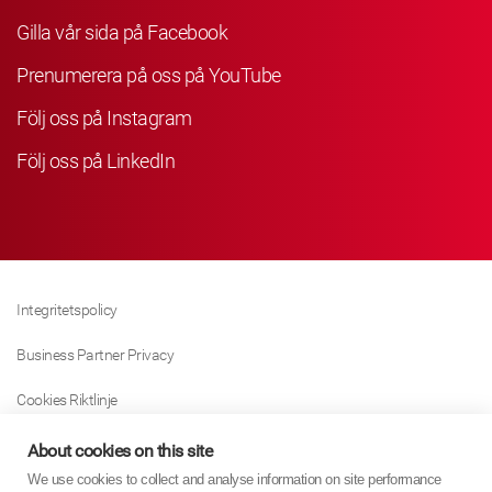
Gilla vår sida på Facebook
Prenumerera på oss på YouTube
Följ oss på Instagram
Följ oss på LinkedIn
Integritetspolicy
Business Partner Privacy
Cookies Riktlinje
Modern Slavery Act Policy
About cookies on this site
We use cookies to collect and analyse information on site performance
Tax Strategy