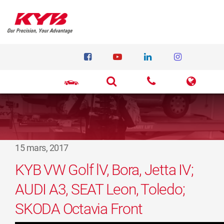
15 mars, 2017
KYB VW Golf lV, Bora, Jetta IV;
AUDI A3, SEAT Leon, Toledo;
SKODA Octavia Front