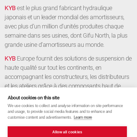
KYB
est le plus grand fabricant hydraulique
japonais et un leader mondial des amortisseurs,
avec plus d’un million d’unités produites chaque
semaine dans ses usines, dont Gifu North, la plus
grande usine d’amortisseurs au monde.
KYB
Europe fournit des solutions de suspension de
haute qualité sur tout les continents, en
accompagnant les constructeurs, les distributeurs
et les ateliers grâce à des composants haut de
gamme et une expertise locale. De la première
About cookies on this site
monte au marché de la rechange,
KYB
Europe allie
We use cookies to collect and analyse information on site performance
and usage, to provide social media features and to enhance and
la précision japonaise à l’expertise européenne.
customise content and advertisements.
Learn more
Allow all cookies