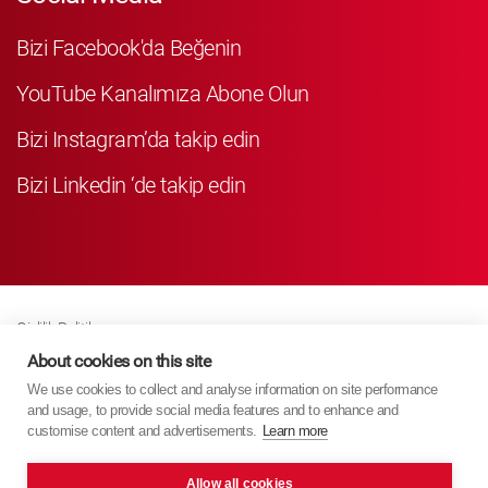
Bizi Facebook'da Beğenin
YouTube Kanalımıza Abone Olun
Bizi Instagram’da takip edin
Bizi Linkedin ‘de takip edin
Gizlilik Politikası
Business Partner Privacy
About cookies on this site
We use cookies to collect and analyse information on site performance
Çerez Poli̇ti̇kasi
and usage, to provide social media features and to enhance and
Modern Slavery Act Policy
customise content and advertisements.
Learn more
Imprint
Allow all cookies