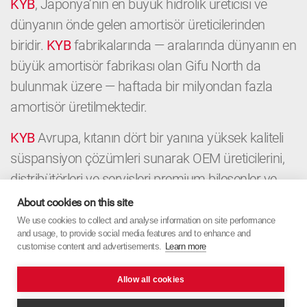
KYB
, Japonya’nın en büyük hidrolik üreticisi ve
dünyanın önde gelen amortisör üreticilerinden
biridir.
KYB
fabrikalarında — aralarında dünyanın en
büyük amortisör fabrikası olan Gifu North da
bulunmak üzere — haftada bir milyondan fazla
amortisör üretilmektedir.
KYB
Avrupa, kıtanın dört bir yanına yüksek kaliteli
süspansiyon çözümleri sunarak OEM üreticilerini,
distribütörleri ve servisleri premium bileşenler ve
yerel uzmanlıkla destekler. OEM’den Aftermarket’e
About cookies on this site
kadar
KYB
Avrupa, Japon hassasiyetini Avrupa
We use cookies to collect and analyse information on site performance
and usage, to provide social media features and to enhance and
odağıyla birleştirir.
customise content and advertisements.
Learn more
Allow all cookies