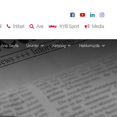
l
İrtibat
Ara
KYB Sport
Media
Ana Sayfa
Ürünler
Katalog
Hakkımızda