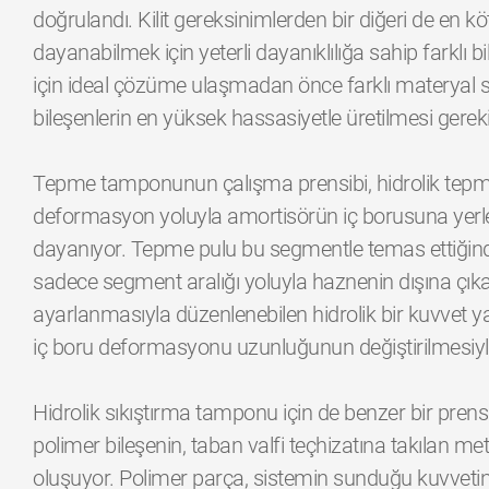
doğrulandı. Kilit gereksinimlerden bir diğeri de en kö
dayanabilmek için yeterli dayanıklılığa sahip farklı 
için ideal çözüme ulaşmadan önce farklı materyal se
bileşenlerin en yüksek hassasiyetle üretilmesi gerek
Tepme tamponunun çalışma prensibi, hidrolik tepm
deformasyon yoluyla amortisörün iç borusuna yerleşt
dayanıyor. Tepme pulu bu segmentle temas ettiğinde
sadece segment aralığı yoluyla haznenin dışına çıkab
ayarlanmasıyla düzenlenebilen hidrolik bir kuvvet ya
iç boru deformasyonu uzunluğunun değiştirilmesiyl
Hidrolik sıkıştırma tamponu için de benzer bir prensip
polimer bileşenin, taban valfi teçhizatına takılan met
oluşuyor. Polimer parça, sistemin sunduğu kuvveti