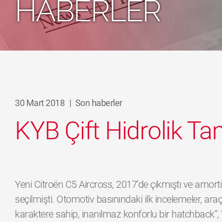
HABERLER
30 Mart 2018
|
Son haberler
KYB Çift Hidrolik T
Yeni Citroën C5 Aircross, 2017’de çıkmıştı ve amorti
seçilmişti. Otomotiv basınındaki ilk incelemeler, ar
karaktere sahip, inanılmaz konforlu bir hatchback”,