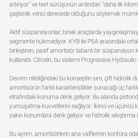
artırıyor” ve test sürüşünün ardından “daha ilk ki
şaşkınlık verici derecede olduğunu söylemek mümk
Aktif süspansiyonlar, binek araçlarda yaygınlaşmaya
segmente hükmediyor. KYB ile PSA arasındaki ortak
birleştiren, pasif amortisör tabanlı bir süspansiyon k
kullanıldı. Citroën, bu sistemi Progressive Hydraulic
Devrim niteliğindeki bu konseptin sırrı, çift hidroli
amortisörün farklı karakteristikler sunacağı üç farklı
etrafındaki konuma denk geliyor. Bu alanda pistonda
yumuşatma kuvvetlerini sağlıyor. İkinci ve üçüncü k
yakın konumlara denk geliyor ve hidrolik sıkıştırma i
Bu ayrım, amortisörlerin ana valflerinin konfora o