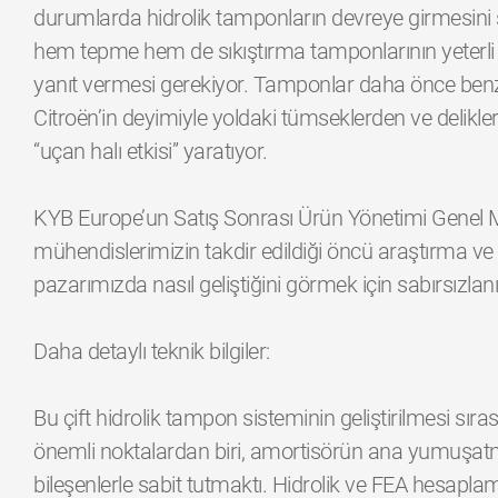
durumlarda hidrolik tamponların devreye girmesini s
hem tepme hem de sıkıştırma tamponlarının yeterli 
yanıt vermesi gerekiyor. Tamponlar daha önce ben
Citroën’in deyimiyle yoldaki tümseklerden ve delikle
“uçan halı etkisi” yaratıyor.
KYB Europe’un Satış Sonrası Ürün Yönetimi Genel M
mühendislerimizin takdir edildiği öncü araştırma ve g
pazarımızda nasıl geliştiğini görmek için sabırsızlan
Daha detaylı teknik bilgiler:
Bu çift hidrolik tampon sisteminin geliştirilmesi sır
önemli noktalardan biri, amortisörün ana yumuşatma
bileşenlerle sabit tutmaktı. Hidrolik ve FEA hesaplama