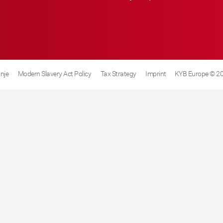
inje
Modern Slavery Act Policy
Tax Strategy
Imprint
KYB Europe © 2