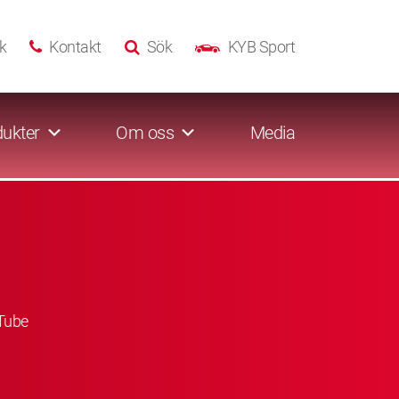
k
Kontakt
Sök
KYB Sport
ukter
Om oss
Media
Tube