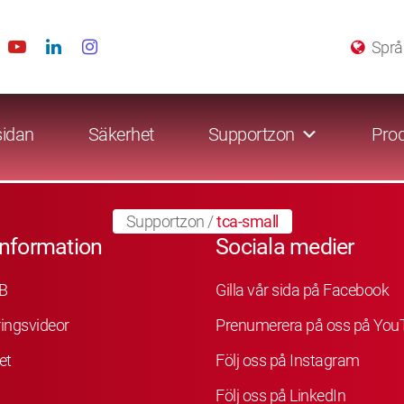
Språ
sidan
Säkerhet
Supportzon
Prod
Supportzon
/
tca-small
information
Sociala medier
B
Gilla vår sida på Facebook
ingsvideor
Prenumerera på oss på You
et
Följ oss på Instagram
Följ oss på LinkedIn