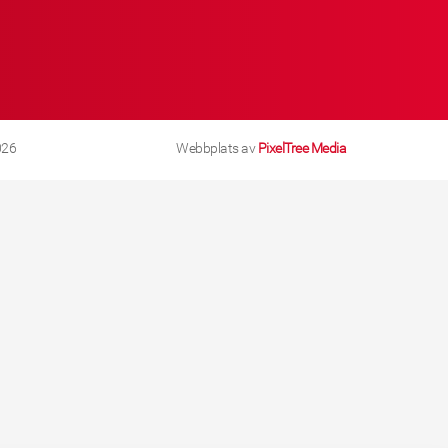
026
Webbplats av
PixelTree Media