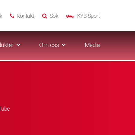
k
Kontakt
Sök
KYB Sport
ukter
Om oss
Media
Tube