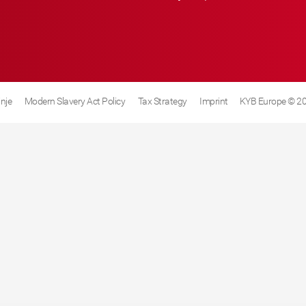
inje
Modern Slavery Act Policy
Tax Strategy
Imprint
KYB Europe © 2