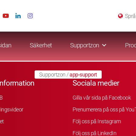
Språ
sidan
Säkerhet
Supportzon
Prod
Supportzon
/
app-support
information
Sociala medier
B
Gilla vår sida på Facebook
ingsvideor
Prenumerera på oss på You
et
Följ oss på Instagram
Följ oss på LinkedIn