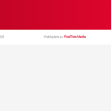
026
Webbplats av
PixelTree Media