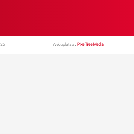
026
Webbplats av
PixelTree Media