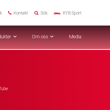
k
Kontakt
Sök
KYB Sport
ukter
Om oss
Media
Tube