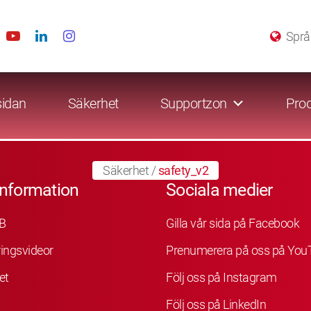
Språ
sidan
Säkerhet
Supportzon
Prod
Säkerhet
/
safety_v2
information
Sociala medier
B
Gilla vår sida på Facebook
ingsvideor
Prenumerera på oss på You
et
Följ oss på Instagram
Följ oss på LinkedIn