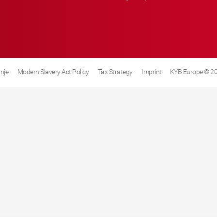
inje
Modern Slavery Act Policy
Tax Strategy
Imprint
KYB Europe © 2