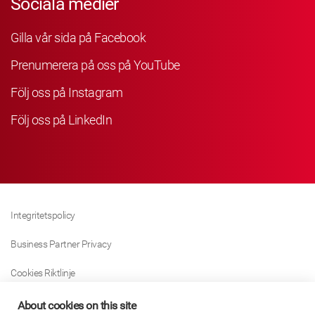
Sociala medier
Gilla vår sida på Facebook
Prenumerera på oss på YouTube
Följ oss på Instagram
Följ oss på LinkedIn
Integritetspolicy
Business Partner Privacy
Cookies Riktlinje
Modern Slavery Act Policy
About cookies on this site