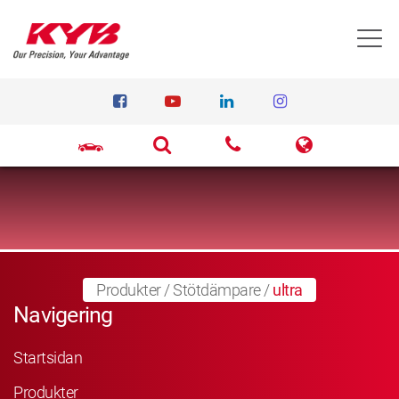
T
Produkter
/
Stötdämpare
/
ultra
Navigering
Startsidan
Produkter