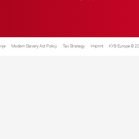
inje
Modern Slavery Act Policy
Tax Strategy
Imprint
KYB Europe © 2