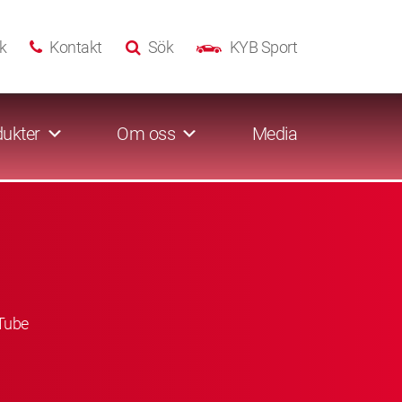
k
Kontakt
Sök
KYB Sport
ukter
Om oss
Media
Tube