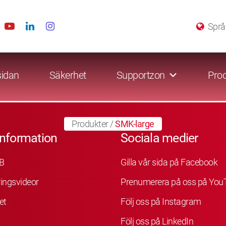
Språ
sidan
Säkerhet
Supportzon
Prod
Produkter
/
SMK-large
information
Sociala medier
B
Gilla vår sida på Facebook
ingsvideor
Prenumerera på oss på You
et
Följ oss på Instagram
Följ oss på LinkedIn