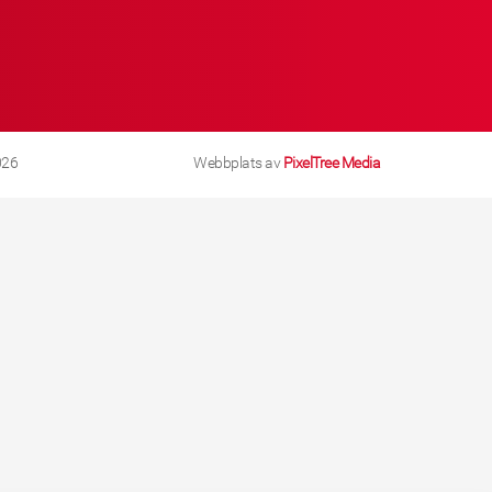
026
Webbplats av
PixelTree Media