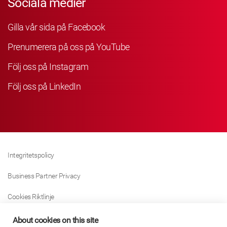
Sociala medier
Gilla vår sida på Facebook
Prenumerera på oss på YouTube
Följ oss på Instagram
Följ oss på LinkedIn
Integritetspolicy
Business Partner Privacy
Cookies Riktlinje
Modern Slavery Act Policy
About cookies on this site