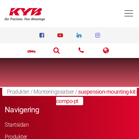
T
Produkter
/
Monteringssatser
/
suspension-mounting-kit-
compo-pt
Navigering
Startsidan
Produkter