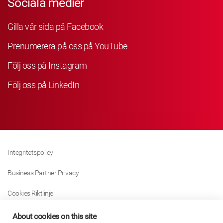
Sociala medier
Gilla vår sida på Facebook
Prenumerera på oss på YouTube
Följ oss på Instagram
Följ oss på LinkedIn
Integritetspolicy
Business Partner Privacy
Cookies Riktlinje
Modern Slavery Act Policy
About cookies on this site