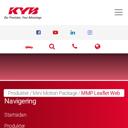
T
Produkter
/
Mini Motion Package
/
MMP Leaflet Web
Navigering
Startsidan
Produkter