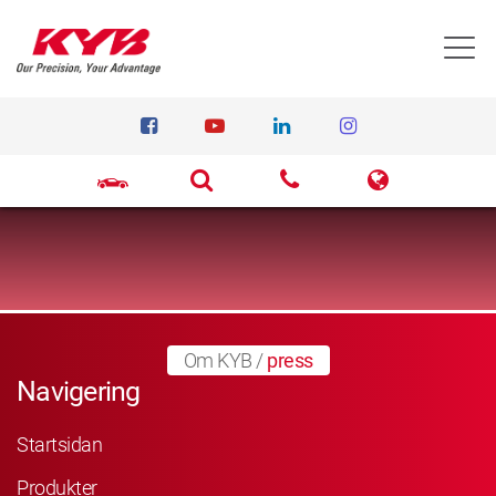
T
Om KYB
/
press
Navigering
Startsidan
Produkter