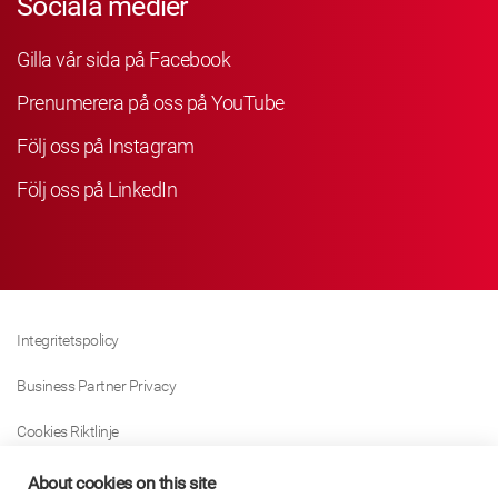
Sociala medier
Gilla vår sida på Facebook
Prenumerera på oss på YouTube
Följ oss på Instagram
Följ oss på LinkedIn
Integritetspolicy
Business Partner Privacy
Cookies Riktlinje
Modern Slavery Act Policy
About cookies on this site