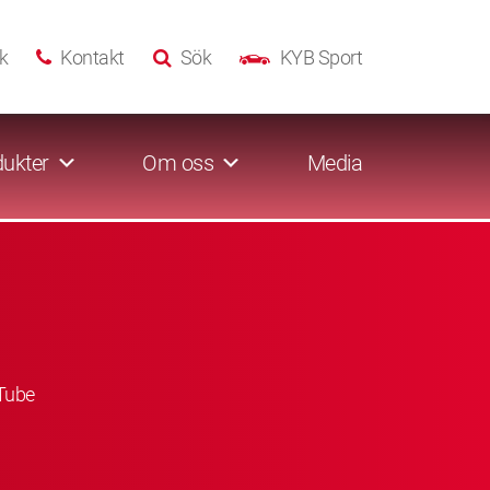
k
Kontakt
Sök
KYB Sport
ukter
Om oss
Media
Tube