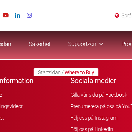
Språ
sidan
Säkerhet
Supportzon
Prod
Startsidan
/
Where to Buy
information
Sociala medier
B
Gilla vår sida på Facebook
ingsvideor
Prenumerera på oss på You
et
Följ oss på Instagram
Följ oss på LinkedIn