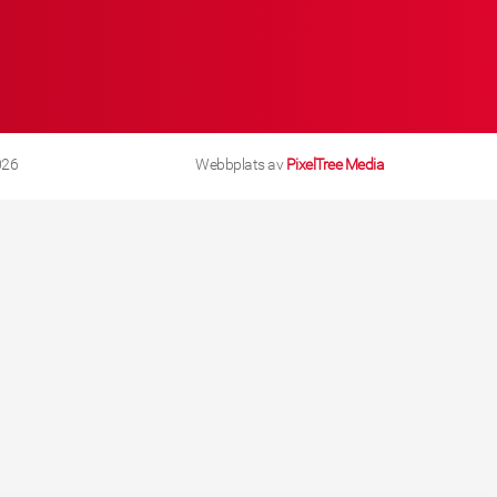
026
Webbplats av
PixelTree Media