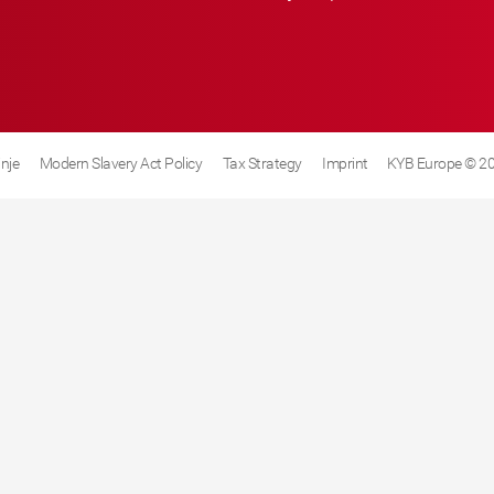
inje
Modern Slavery Act Policy
Tax Strategy
Imprint
KYB Europe © 2