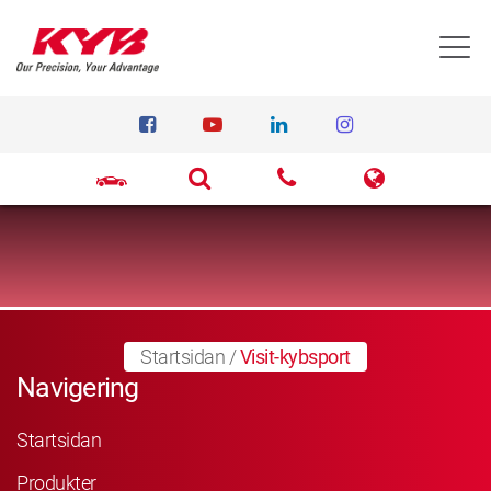
T
Startsidan
/
Visit-kybsport
Navigering
Startsidan
Produkter