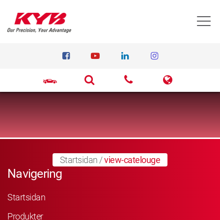
T
Startsidan
/
view-catelouge
Navigering
Startsidan
Produkter