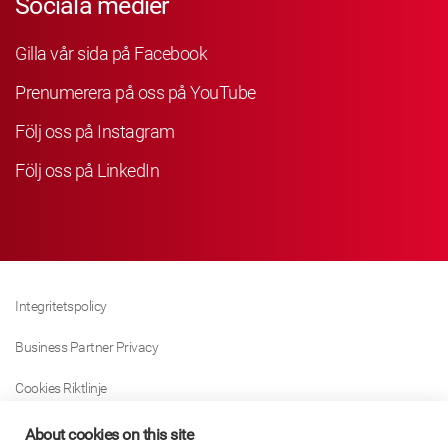
Sociala medier
Gilla vår sida på Facebook
Prenumerera på oss på YouTube
Följ oss på Instagram
Följ oss på LinkedIn
Integritetspolicy
Business Partner Privacy
Cookies Riktlinje
Modern Slavery Act Policy
About cookies on this site