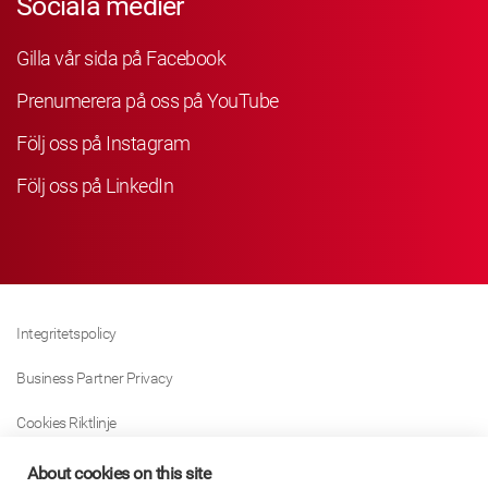
Sociala medier
Gilla vår sida på Facebook
Prenumerera på oss på YouTube
Följ oss på Instagram
Följ oss på LinkedIn
Integritetspolicy
Business Partner Privacy
Cookies Riktlinje
Modern Slavery Act Policy
About cookies on this site