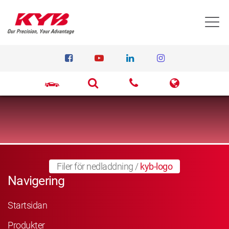
T
Filer för nedladdning
/
kyb-logo
Navigering
Startsidan
Produkter