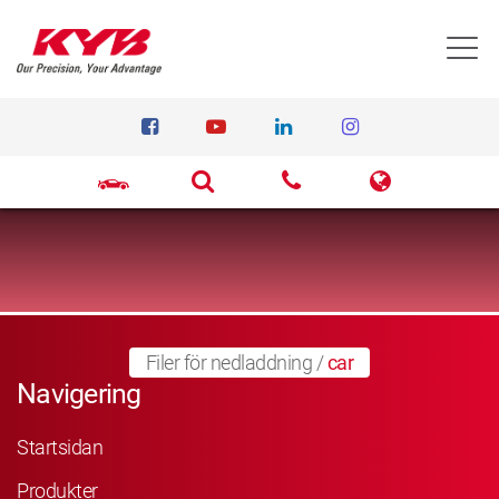
T
Filer för nedladdning
/
car
Navigering
Startsidan
Produkter