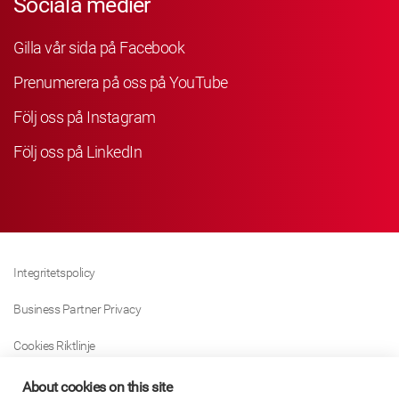
Sociala medier
Gilla vår sida på Facebook
Prenumerera på oss på YouTube
Följ oss på Instagram
Följ oss på LinkedIn
Integritetspolicy
Business Partner Privacy
Cookies Riktlinje
Modern Slavery Act Policy
About cookies on this site