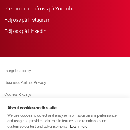
Prenumerera på oss på YouTube
Följ oss på Instagram
Följ oss på LinkedIn
Integritetspolicy
Business Partner Privacy
Cookies Riktlinje
Modern Slavery Act Policy
About cookies on this site
We use cookies to collect and analyse information on site performance
Tax Strategy
and usage, to provide social media features and to enhance and
customise content and advertisements.
Learn more
Imprint