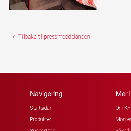
Tillbaka till pressmeddelanden
Navigering
Mer 
Startsidan
Om KY
Produkter
Monter
Supportzon
Säkerh