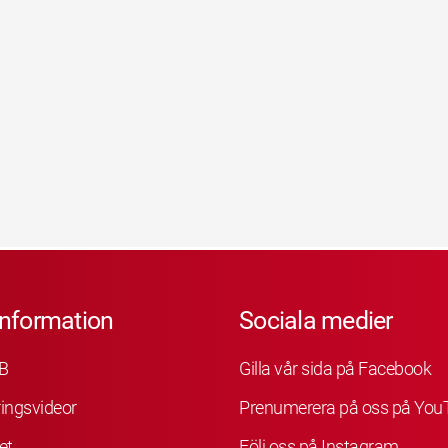
information
Sociala medier
B
Gilla vår sida på Facebook
ingsvideor
Prenumerera på oss på You
et
Följ oss på Instagram