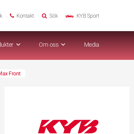
k
Kontakt
Sök
KYB Sport
ukter
Om oss
Media
Max Front