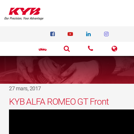
27 mars, 2017
KYB ALFA ROMEO GT Front