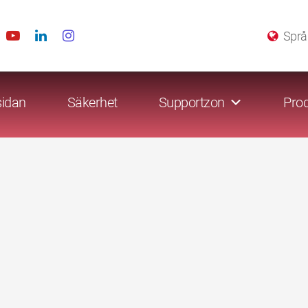
Språ
sidan
Säkerhet
Supportzon
Prod