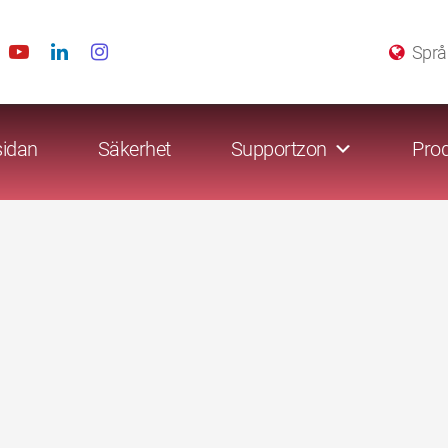
Språ
sidan
Säkerhet
Supportzon
Prod