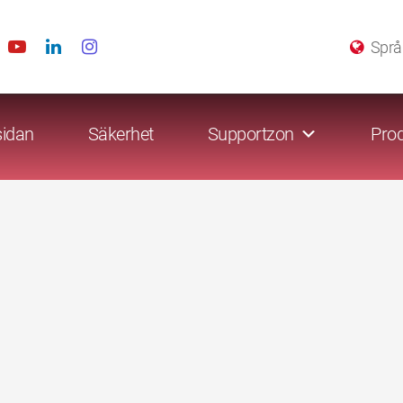
Språ
sidan
Säkerhet
Supportzon
Prod