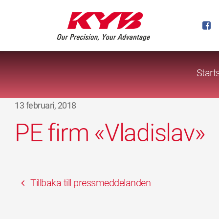
Start
13 februari, 2018
PE firm «Vladislav»
Tillbaka till pressmeddelanden