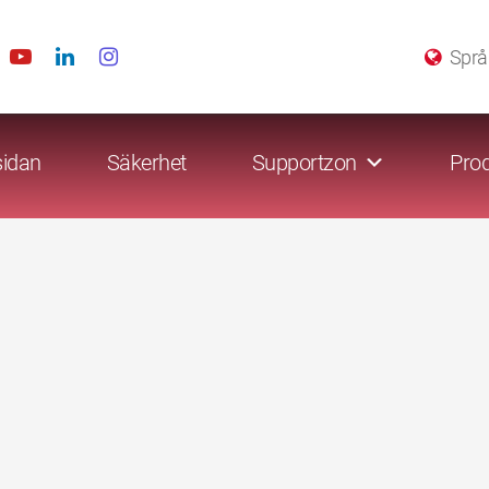
Språ
sidan
Säkerhet
Supportzon
Prod