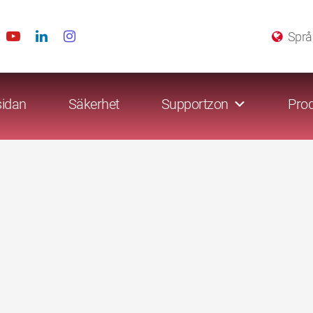
Språ
sidan
Säkerhet
Supportzon
Prod