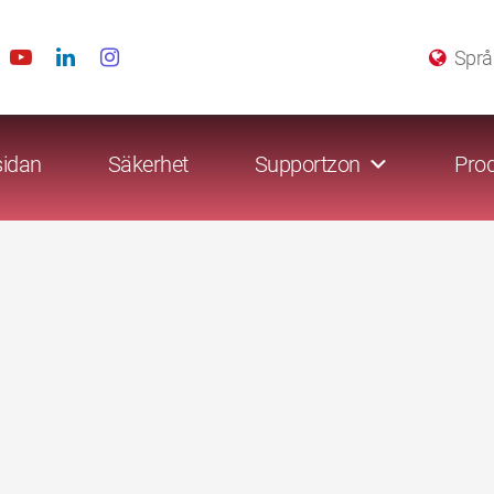
Språ
sidan
Säkerhet
Supportzon
Prod